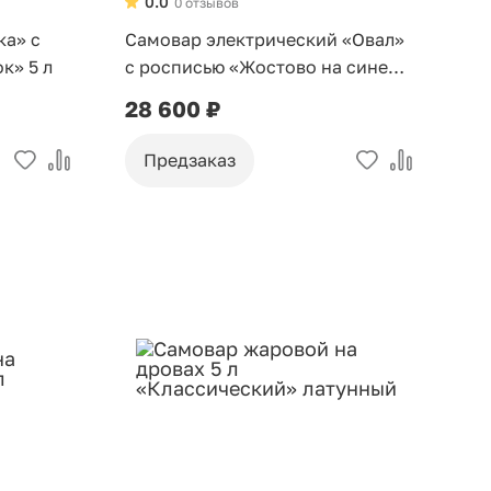
0.0
0 отзывов
ка» с
Самовар электрический «Овал»
к» 5 л
с росписью «Жостово на синем»
3 л
28 600 ₽
Предзаказ