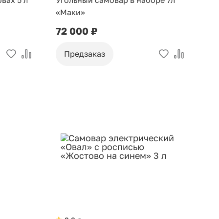
вах 5 л
Угольный самовар в наборе 7л
«Маки»
72 000 ₽
Предзаказ