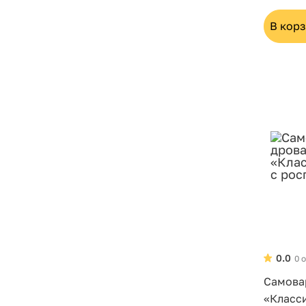
В кор
0.0
0 
Самовар
«Класси