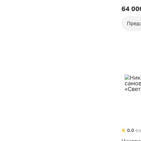
роспис
64 00
Пред
0.0
0 