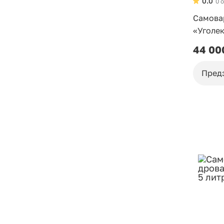
0.0
0 
Самовар
«Уголе
44 00
Пред