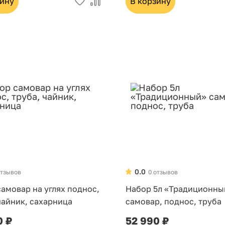
зину
В корзину
0.0
отзывов
0 отзывов
амовар на углях поднос,
Набор 5л «Традиционны
чайник, сахарница
самовар, поднос, труба
0 ₽
52 990 ₽