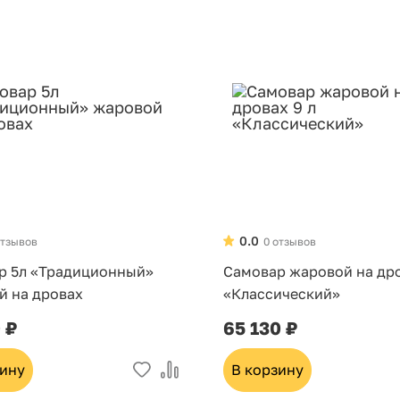
0.0
отзывов
0 отзывов
р 5л «Традиционный»
Самовар жаровой на дро
й на дровах
«Классический»
 ₽
65 130 ₽
зину
В корзину