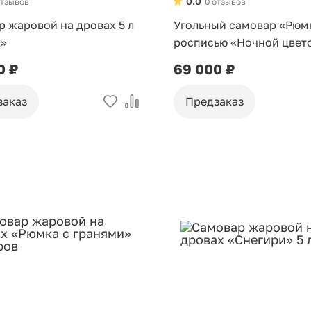
0.0
отзывов
0 отзывов
 жаровой на дровах 5 л
Угольный самовар «Рюм
к»
росписью «Ночной цвето
0 ₽
69 000 ₽
заказ
Предзаказ