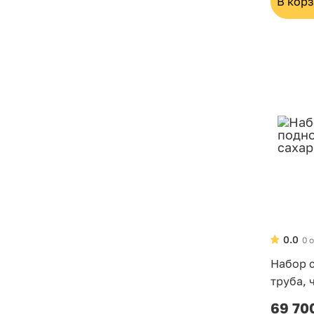
В кор
0.0
0 
Набор с
труба, 
69 70