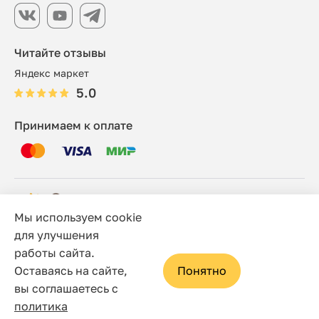
Читайте отзывы
Яндекс маркет
5.0
Принимаем к оплате
Мы используем cookie
© 2006 - 2026 Этно-шоп, Интернет-магазин
для улучшения
работы сайта.
Политика конфиденциальности
Оставаясь на сайте,
Понятно
Сайт носит исключительно информационный характер, и
вы соглашаетесь с
ни при каких условиях не является публичной офертой,
политика
определяемой положениями статьи 437(2) Гражданского