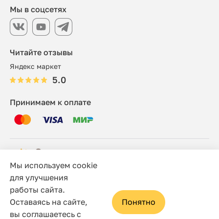
Мы в соцсетях
Читайте отзывы
Яндекс маркет
5.0
Принимаем к оплате
Мы используем cookie
© 2006 - 2026 Этно-шоп, Интернет-магазин
для улучшения
работы сайта.
Политика конфиденциальности
Оставаясь на сайте,
Понятно
Сайт носит исключительно информационный характер, и
вы соглашаетесь с
ни при каких условиях не является публичной офертой,