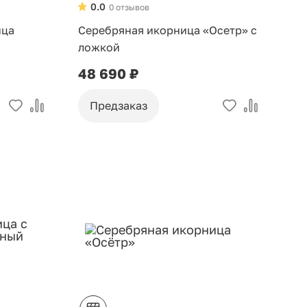
0.0
0 отзывов
ица
Серебряная икорница «Осетр» c
ложкой
48 690 ₽
Предзаказ