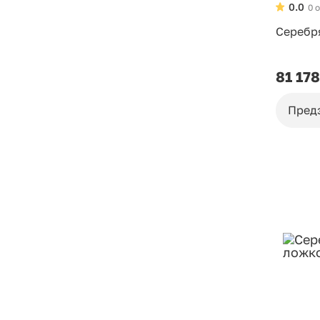
0.0
0 
Серебр
81 178
Пред