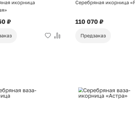
яная икорница
Серебряная икорница «
ая»
50 ₽
110 070 ₽
заказ
Предзаказ