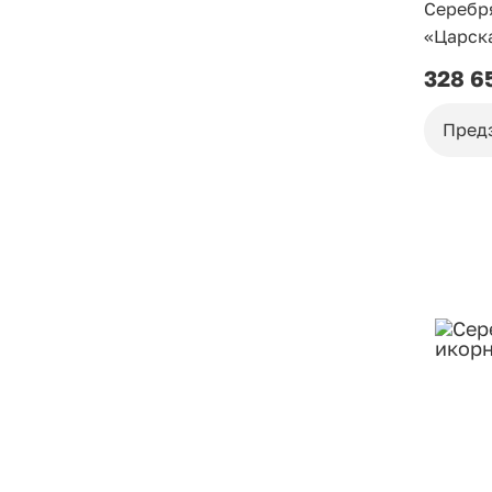
Серебр
«Царск
328 6
Пред