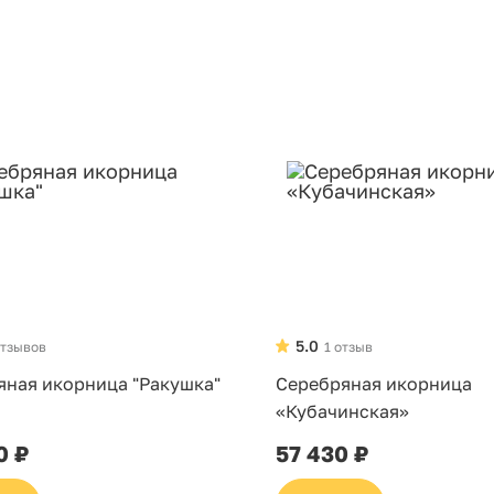
5.0
отзывов
1 отзыв
яная икорница "Ракушка"
Серебряная икорница
«Кубачинская»
0 ₽
57 430 ₽