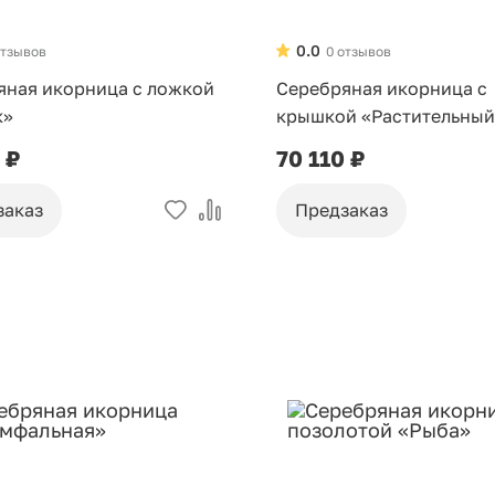
0.0
отзывов
0 отзывов
яная икорница c ложкой
Серебряная икорница с
к»
крышкой «Растительный
c ложкой
 ₽
70 110 ₽
заказ
Предзаказ