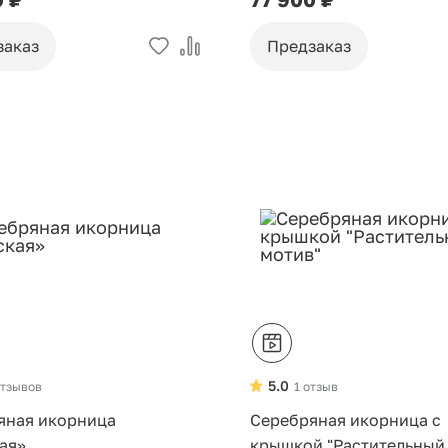
заказ
Предзаказ
Хит
5.0
отзывов
1 отзыв
яная икорница
Серебряная икорница с
ая»
крышкой "Растительный