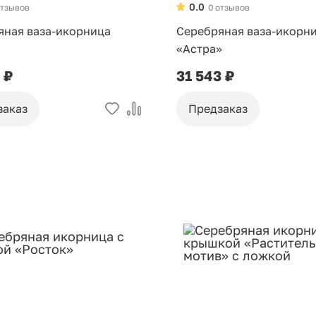
0.0
отзывов
0 отзывов
яная ваза-икорница
Серебряная ваза-икорн
«Астра»
 ₽
31 543 ₽
заказ
Предзаказ