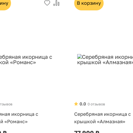
зину
В корзину
0.0
отзывов
0 отзывов
яная икорница с
Серебряная икорница с
й «Романс»
крышкой «Алмазная»
0 ₽
77 900 ₽