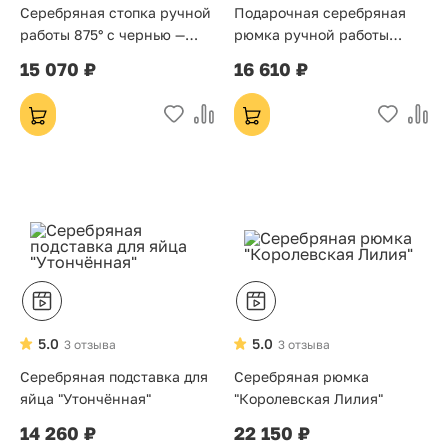
Серебряная стопка ручной
Подарочная серебряная
работы 875° с чернью —
рюмка ручной работы
классическая стопка для
(Кубачи), серебро 875°, 30
15 070 ₽
16 610 ₽
водки, 40 мл — подарок на
мл
свадьбу/юбилей
5.0
5.0
3 отзыва
3 отзыва
Серебряная подставка для
Серебряная рюмка
яйца "Утончённая"
"Королевская Лилия"
14 260 ₽
22 150 ₽