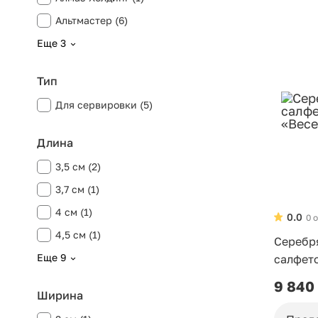
Альтмастер (6)
Еще 3
Тип
Для сервировки (5)
Длина
3,5 см (2)
3,7 см (1)
4 см (1)
0.0
0 
4,5 см (1)
Серебр
Еще 9
салфето
«Весен
9 840
Ширина