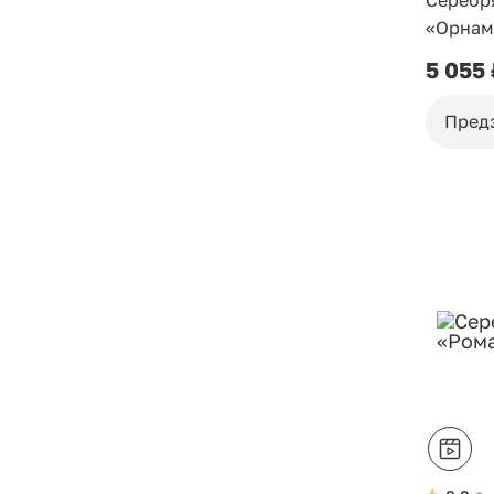
Серебр
«Орнам
5 055
Пред