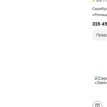
0.0
0 
Серебр
«Ромаш
315 4
Пред