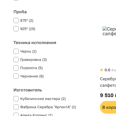
Проба
875° (2)
925° (19)
Техника исполнения
Чернь (1)
Гравировка (3)
Позолота (5)
0.0
0 
Чернение (6)
Серебр
салфет
Изготовитель
9 510 
Кубачинские мастера (2)
Фабрика Серебра "АргентА" (1)
В кор
Алмаз-Холдинг (1)