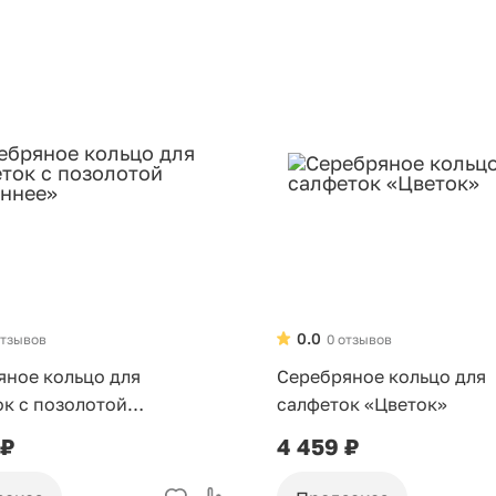
0.0
отзывов
0 отзывов
яное кольцо для
Серебряное кольцо для
к с позолотой
салфеток «Цветок»
нее»
 ₽
4 459 ₽