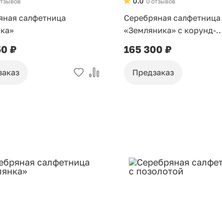
0.0
отзывов
0 отзывов
яная салфетница
Серебряная салфетница
ка»
«Земляника» с корунд-
рубинами
50 ₽
165 300 ₽
заказ
Предзаказ