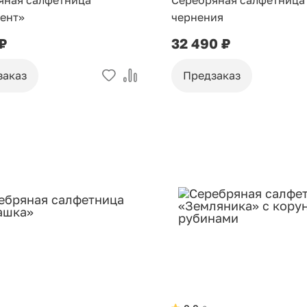
яная салфетница
Серебряная салфетница
ент»
чернения
 ₽
32 490 ₽
заказ
Предзаказ