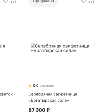
Предзаказ
0.0
0 отзывов
лфеток
Серебряная салфетница
«Богатырская сила»
87 300 ₽