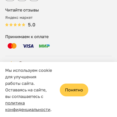
Читайте отзывы
Яндекс маркет
5.0
Принимаем к оплате
Мы используем cookie
© 2006 - 2026 Этно-шоп, Интернет-магазин
для улучшения
работы сайта.
Политика конфиденциальности
Оставаясь на сайте,
Понятно
Сайт носит исключительно информационный характер, и
вы соглашаетесь с
ни при каких условиях не является публичной офертой,
политика
определяемой положениями статьи 437(2) Гражданского
конфиденциальности
.
кодекса Российской Федерации