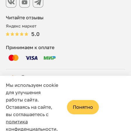
Читайте отзывы
Яндекс маркет
5.0
Принимаем к оплате
Мы используем cookie
© 2006 - 2026 Этно-шоп, Интернет-магазин
для улучшения
работы сайта.
Политика конфиденциальности
Оставаясь на сайте,
Понятно
Сайт носит исключительно информационный характер, и
вы соглашаетесь с
ни при каких условиях не является публичной офертой,
политика
определяемой положениями статьи 437(2) Гражданского
конфиденциальности
.
1
кодекса Российской Федерации