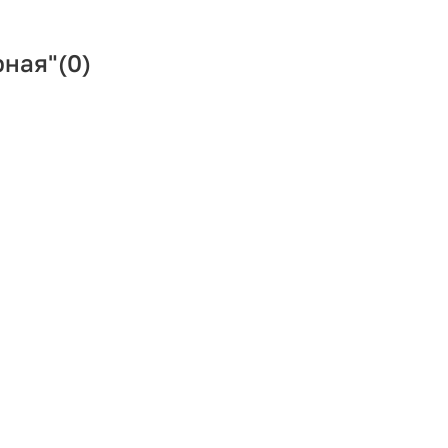
рная"
(0)