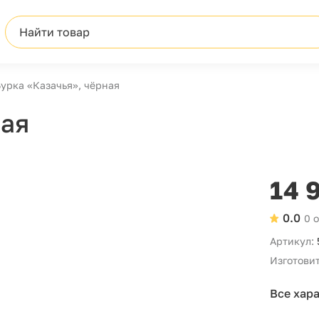
Найти товар
урка «Казачья», чёрная
ная
14 
0.0
0 
Артикул:
Изготовит
Все хар