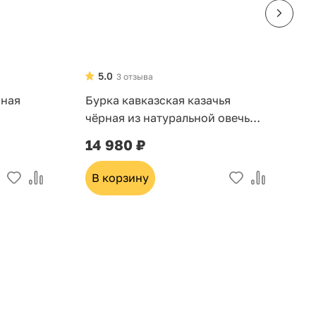
5.0
3 отзыва
нная
Бурка кавказская казачья
Б
чёрная из натуральной овечьей
«
шерсти «Кубань»
14 980 ₽
2
В корзину