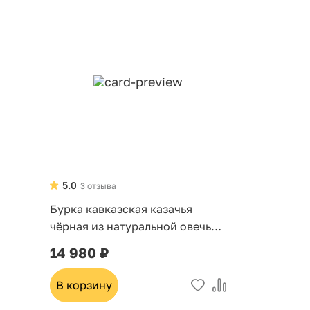
5.0
3 отзыва
Бурка кавказская казачья
чёрная из натуральной овечьей
шерсти «Кубань»
14 980 ₽
В корзину