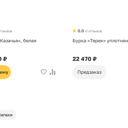
0.0
отзывов
0 отзывов
Казачья», белая
Бурка «Терек» уплотне
0 ₽
22 470 ₽
зину
Предзаказ
Папахи