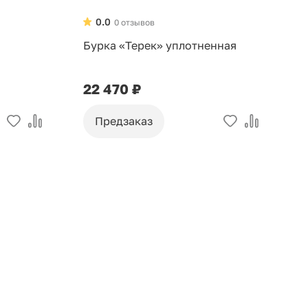
0.0
0 отзывов
Бурка «Терек» уплотненная
Б
ч
ш
22 470 ₽
1
Предзаказ