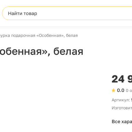
Найти товар
урка подарочная «Особенная», белая
обенная», белая
24 
0.0
0 
Артикул:
Изготовит
Все хар