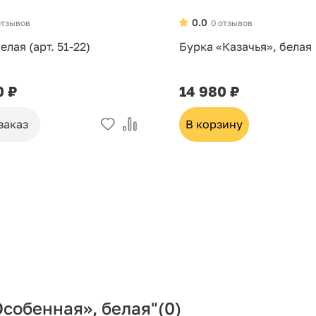
0.0
отзывов
0 отзывов
елая (арт. 51-22)
Бурка «Казачья», белая
0 ₽
14 980 ₽
заказ
В корзину
собенная», белая"
(0)