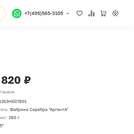
+7(495)565-3105
 820 ₽
отзывов
1363НБ07801
ель:
Фабрика Серебра "АргентА"
вес:
280 г
5°