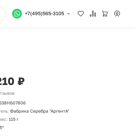
+7(495)565-3105
210 ₽
отзывов
638НБ07806
ель:
Фабрика Серебра "АргентА"
вес:
115 г
5°