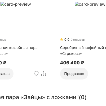
0.0
отзыв
0 отзывов
яная кофейная пара
Серебряный кофейный 
вая»
«Стрекоза»
0 ₽
406 400 ₽
заказ
Предзаказ
я пара «Зайцы» с ложками"
(0)