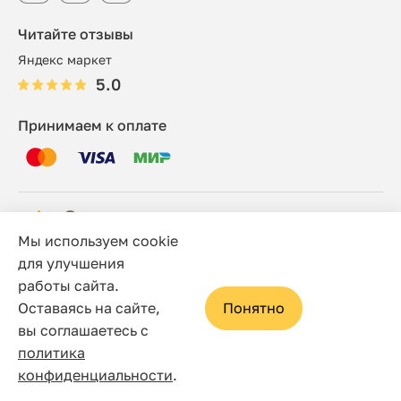
Читайте отзывы
Яндекс маркет
5.0
Принимаем к оплате
Мы используем cookie
© 2006 - 2026 Этно-шоп, Интернет-магазин
для улучшения
работы сайта.
Политика конфиденциальности
Оставаясь на сайте,
Понятно
Сайт носит исключительно информационный характер, и
вы соглашаетесь с
ни при каких условиях не является публичной офертой,
политика
определяемой положениями статьи 437(2) Гражданского
конфиденциальности
.
кодекса Российской Федерации