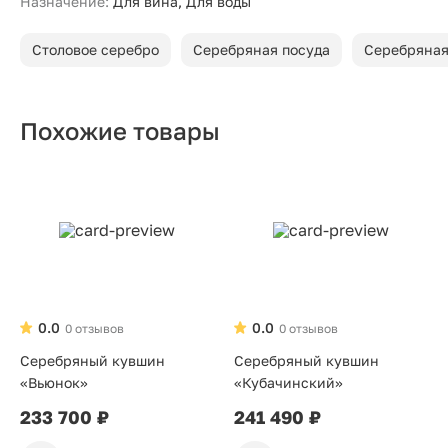
Назначение:
Для вина, Для воды
Столовое серебро
Серебряная посуда
Серебряная
Похожие товары
0.0
0.0
0 отзывов
0 отзывов
Серебряный кувшин
Серебряный кувшин
«Вьюнок»
«Кубачинский»
233 700 ₽
241 490 ₽