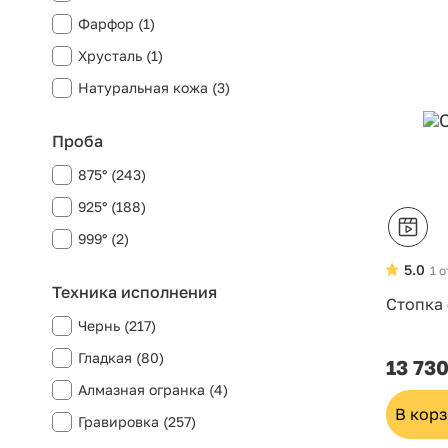
Фарфор (1)
Хрусталь (1)
Натуральная кожа (3)
Проба
875° (243)
925° (188)
999° (2)
5.0
1 
Техника исполнения
Стопка
Чернь (217)
Гладкая (80)
13 730
Алмазная огранка (4)
В кор
Гравировка (257)