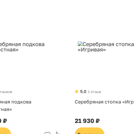
5.0
отзывов
1 отзыв
яная подкова
Серебряная стопка «Игр
тная»
0 ₽
21 930 ₽