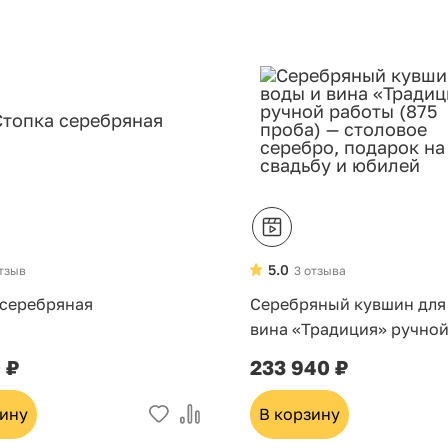
5.0
отзыв
3 отзыва
 серебряная
Серебряный кувшин для
вина «Традиция» ручно
(875 проба) — столовое 
 ₽
233 940 ₽
подарок на свадьбу и ю
зину
В корзину