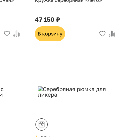
рная»
Кружка серебряная «Лето»
47 150 ₽
В корзину