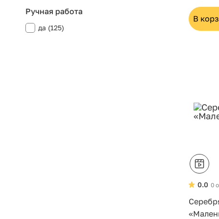
Ручная работа
В кор
да (125)
0.0
0 
Серебр
«Мален