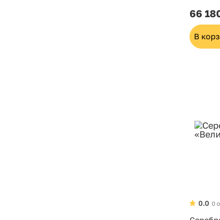
66 18
В кор
0.0
0 