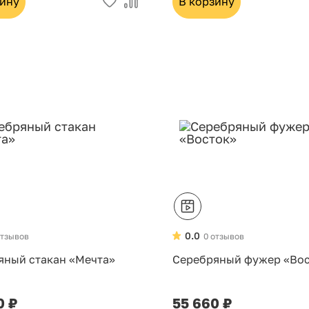
зину
В корзину
0.0
отзывов
0 отзывов
яный стакан «Мечта»
Серебряный фужер «Во
0 ₽
55 660 ₽