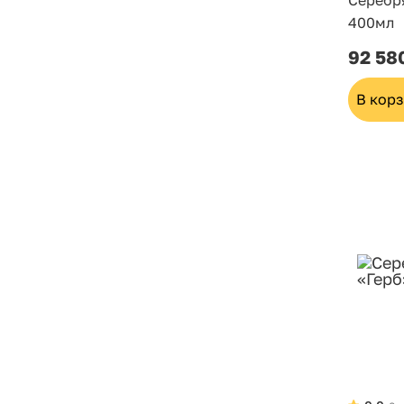
Серебр
400мл
92 58
В кор