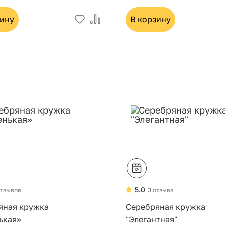
зину
В корзину
5.0
отзывов
3 отзыва
яная кружка
Серебряная кружка
ькая»
"Элегантная"