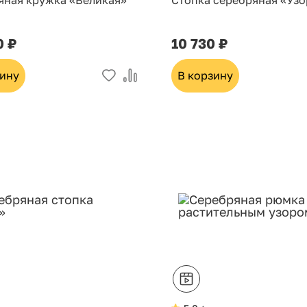
яная кружка «Великая»
Стопка серебряная «Узо
0 ₽
10 730 ₽
зину
В корзину