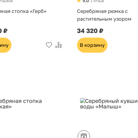
5.0
отзывов
1 отзыв
яная стопка «Герб»
Серебряная рюмка с
растительным узором
0 ₽
34 320 ₽
зину
В корзину