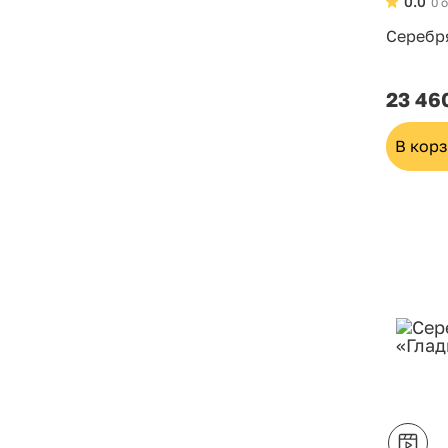
0.0
0 
Серебр
23 46
В кор