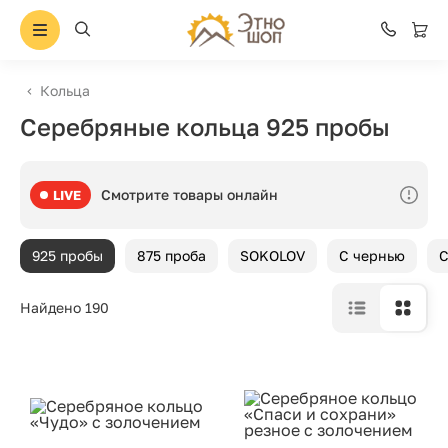
Кольца
Серебряные кольца 925 пробы
Смотрите товары онлайн
LIVE
925 пробы
875 проба
SOKOLOV
С чернью
С
Найдено 190