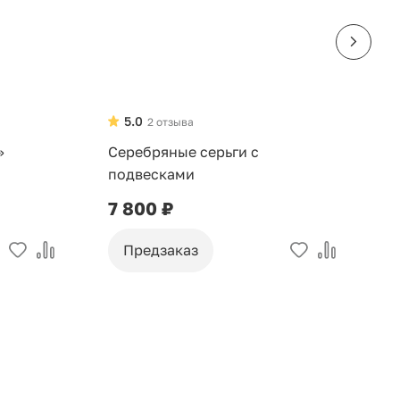
5.0
2 отзыва
»
Серебряные серьги с
Б
подвесками
г
7 800 ₽
3
Предзаказ