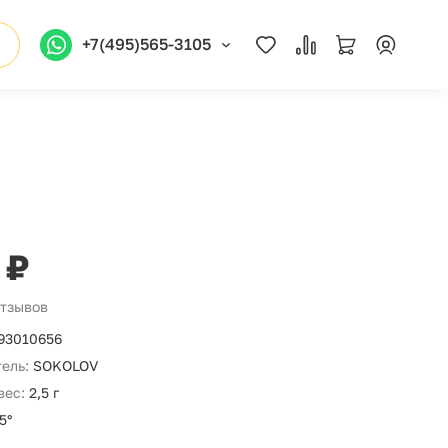
+7(495)565-3105
 ₽
отзывов
93010656
ель:
SOKOLOV
вес:
2,5 г
5°