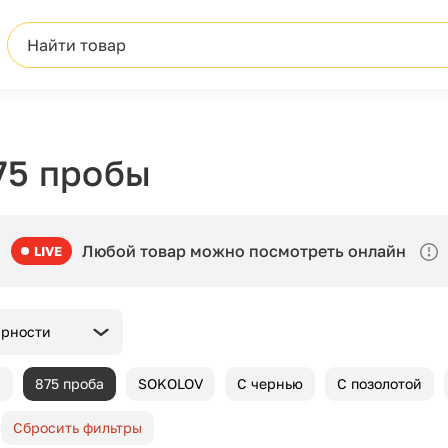
Найти товар
75 пробы
Любой товар можно посмотреть онлайн
LIVE
ярности
ы
875 проба
SOKOLOV
С чернью
С позолотой
Сбросить фильтры