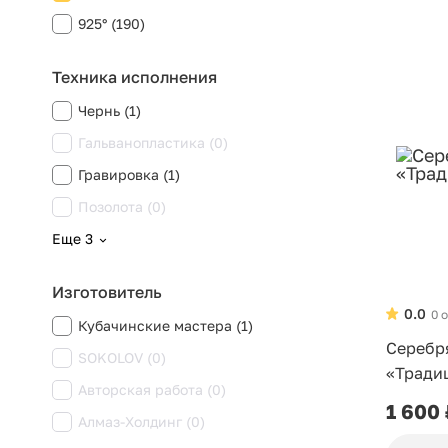
925° (190)
Техника исполнения
Чернь (1)
Гальванопластика (0)
Гравировка (1)
Позолота (0)
Еще 3
Изготовитель
0.0
0 
Кубачинские мастера (1)
Серебр
SOKOLOV (0)
«Тради
Авторская работа (0)
1 600
Алмаз-Холдинг (0)