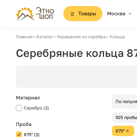
Товары
Москва
Главная
Каталог
Украшения из серебра
Кольца
Серебряные кольца 8
Материал
По попул
Серебро (3)
925 проб
Проба
875°
875° (3)