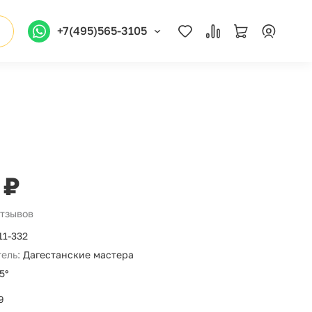
+7(495)565-3105
 ₽
отзывов
11-332
ель:
Дагестанские мастера
5°
9