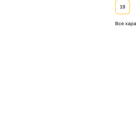
19
Все хар