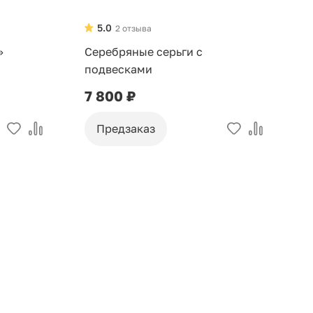
5.0
2 отзыва
»
Серебряные серьги с
С
подвесками
н
7 800 ₽
2
Предзаказ