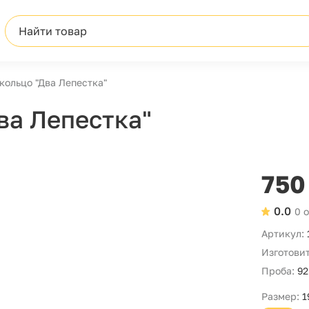
Найти товар
кольцо "Два Лепестка"
ва Лепестка"
750
0.0
0 
Артикул:
Изготовит
Проба:
92
Размер:
1