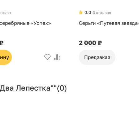
0.0
отзыва
0 отзывов
 серебряные «Успех»
Серьги «Путевая звезда
 ₽
2 000 ₽
зину
Предзаказ
Два Лепестка""
(0)