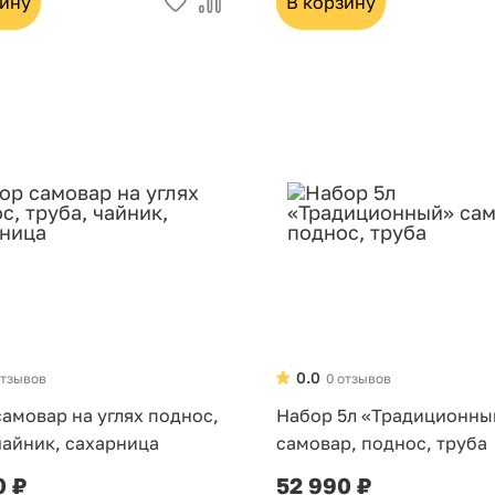
зину
В корзину
0.0
отзывов
0 отзывов
амовар на углях поднос,
Набор 5л «Традиционны
чайник, сахарница
самовар, поднос, труба
0 ₽
52 990 ₽