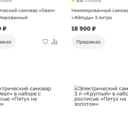
0.0
отзывов
0 отзывов
ический самовар «Овал»
Никелированный самов
елированный
«Жёлудь» 3 литра
0 ₽
18 900 ₽
заказ
Предзаказ