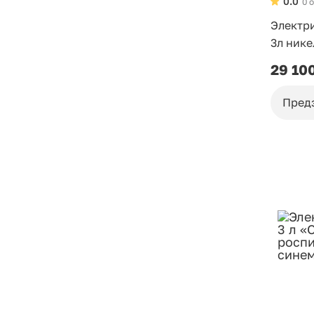
0.0
0 
Электр
3л ник
29 10
Пред