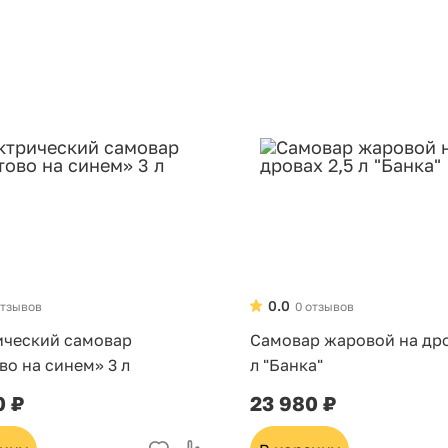
0.0
отзывов
0 отзывов
ический самовар
Самовар жаровой на дро
о на синем» 3 л
л "Банка"
0 ₽
23 980 ₽