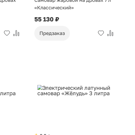
 дровах
Самовар жаровой на дровах 7 л
«Классический»
55 130 ₽
Предзаказ