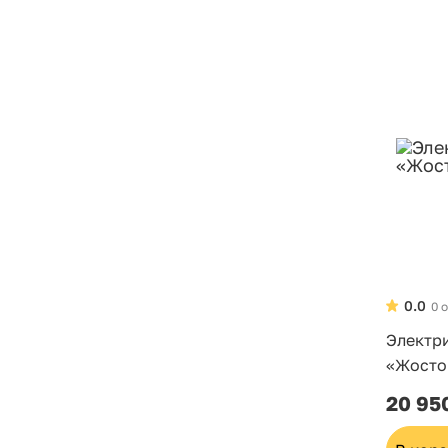
0.0
0 
Электр
«Жостов
20 95