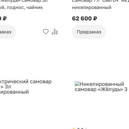
«Жёлудь» самовар 3л
Самовар 7 л "Светоч" на
й, поднос, чайник
никелированный
0 ₽
62 600 ₽
заказ
Предзаказ