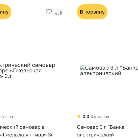
зину
В корзину
0.0
отзывов
0 отзывов
ический самовар в
Самовар 3 л "Банка"
«Гжельская птица» 3л
электрический