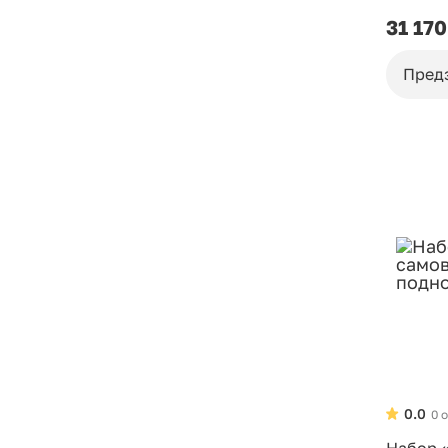
31 170
Пред
0.0
0 