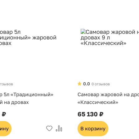
0.0
отзывов
0 отзывов
р 5л «Традиционный»
Самовар жаровой на дро
й на дровах
«Классический»
 ₽
65 130 ₽
зину
В корзину