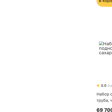
В кор
0.0
0 
Набор с
труба, 
69 70