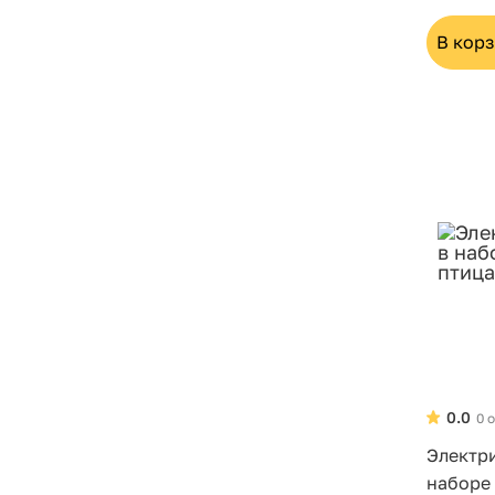
В кор
0.0
0 
Электр
наборе 