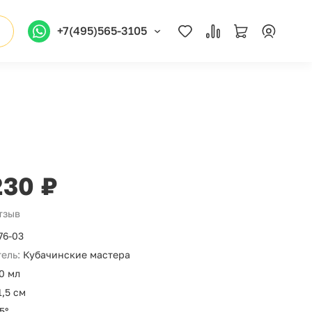
+7(495)565-3105
230 ₽
отзыв
76-03
ель:
Кубачинские мастера
0 мл
1,5 см
5°