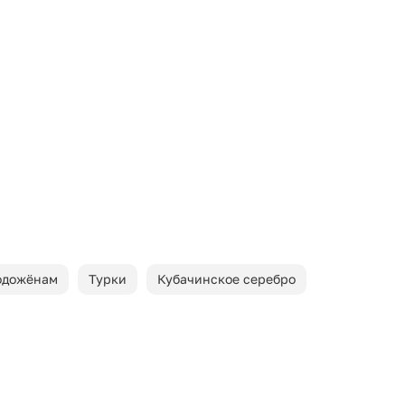
одожёнам
Турки
Кубачинское серебро