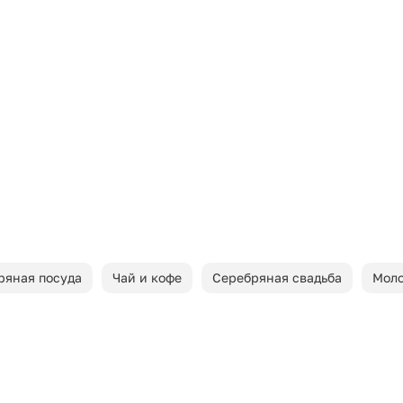
ряная посуда
Чай и кофе
Серебряная свадьба
Мол