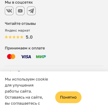
Мы в соцсетях
Читайте отзывы
Яндекс маркет
5.0
Принимаем к оплате
Мы используем cookie
© 2006 - 2026 Этно-шоп, Интернет-магазин
для улучшения
работы сайта.
Политика конфиденциальности
Оставаясь на сайте,
Понятно
Сайт носит исключительно информационный характер, и
вы соглашаетесь с
ни при каких условиях не является публичной офертой,