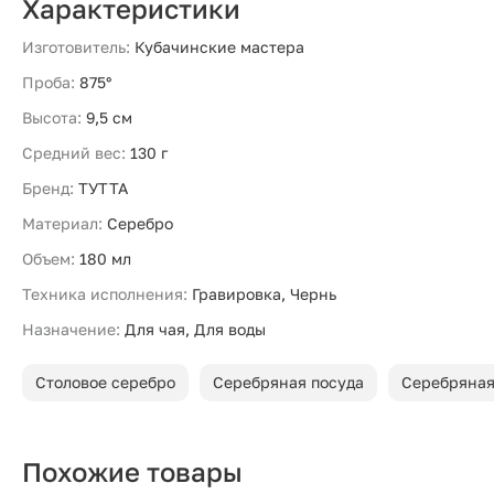
Характеристики
Изготовитель:
Кубачинские мастера
Проба:
875°
Высота:
9,5 см
Средний вес:
130 г
Бренд:
ТУТТА
Материал:
Серебро
Объем:
180 мл
Техника исполнения:
Гравировка, Чернь
Назначение:
Для чая, Для воды
Столовое серебро
Серебряная посуда
Серебряная
Похожие товары