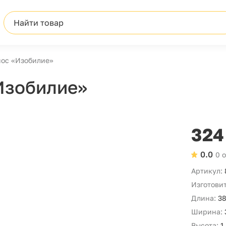
Найти товар
ос «Изобилие»
Изобилие»
324
0.0
0 
Артикул:
Изготовит
Длина:
38
Ширина:
Высота:
1