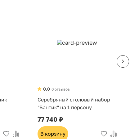
0.0
0 отзывов
ник
Серебряный столовый набор
Н
"Бантик" на 1 персону
д
6
77 740 ₽
3
В корзину