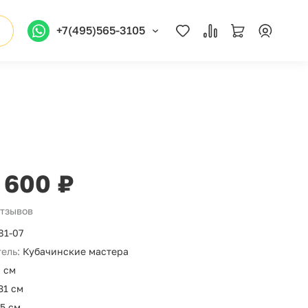
+7(495)565-3105
 600 ₽
отзывов
81-07
ель:
Кубачинские мастера
 см
31 см
,5 см