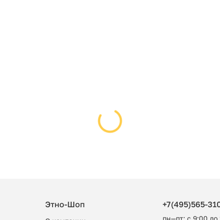
Этно-Шоп
+7(495)565-31
пн—пт: с 9:00 до