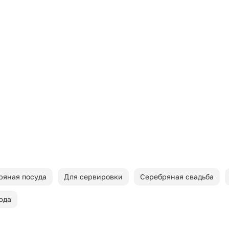
ряная посуда
Для сервировки
Серебряная свадьба
юда