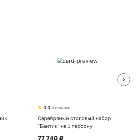
0.0
0 отзывов
ник
Серебряный столовый набор
Н
"Бантик" на 1 персону
д
6
77 740 ₽
3