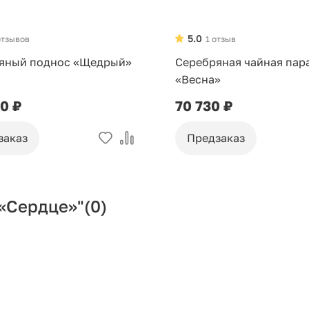
5.0
отзывов
1 отзыв
яный поднос «Щедрый»
Серебряная чайная пар
«Весна»
10 ₽
70 730 ₽
заказ
Предзаказ
«Сердце»"
(0)