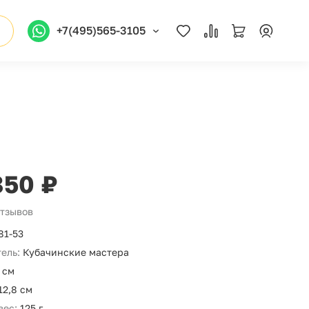
+7(495)565-3105
850 ₽
отзывов
81-53
ель:
Кубачинские мастера
 см
12,8 см
вес:
125 г