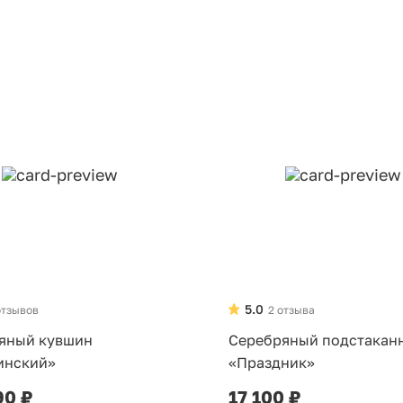
5.0
отзывов
2 отзыва
яный кувшин
Серебряный подстакан
инский»
«Праздник»
90 ₽
17 100 ₽