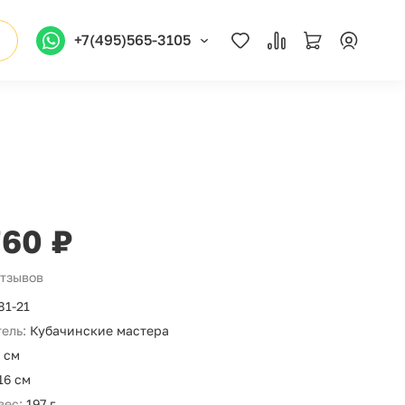
+7(495)565-3105
760 ₽
отзывов
81-21
ель:
Кубачинские мастера
 см
16 см
вес:
197 г