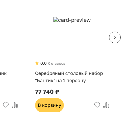
0.0
0 отзывов
ник
Серебряный столовый набор
Н
"Бантик" на 1 персону
д
6
77 740 ₽
3
В корзину