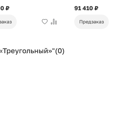
40 ₽
91 410 ₽
заказ
Предзаказ
«Треугольный»"
(0)