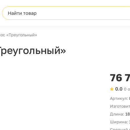
Найти товар
ос «Треугольный»
Треугольный»
76 
0.0
0 
Артикул:
Изготовит
Длина:
18
Ширина:
Средний 