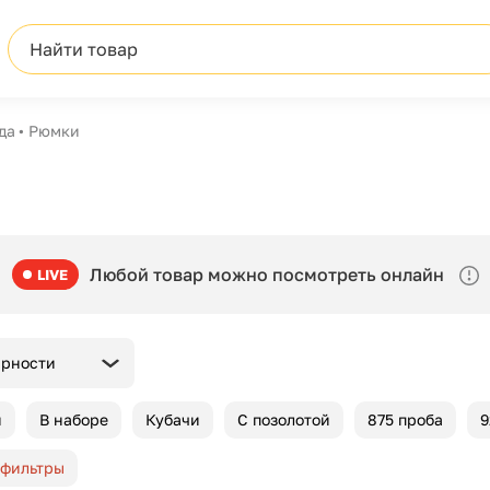
Найти товар
да
Рюмки
Любой товар можно посмотреть онлайн
LIVE
ярности
и
В наборе
Кубачи
С позолотой
875 проба
9
 фильтры