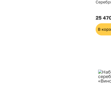
Серебр
25 47
В кор