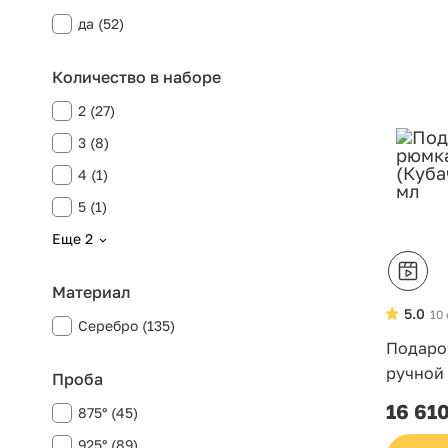
да (52)
Количество в наборе
2 (27)
3 (8)
4 (1)
5 (1)
Еще 2
Материал
5.0
10
Серебро (135)
Подаро
ручной 
Проба
серебро
16 61
875° (45)
925° (89)