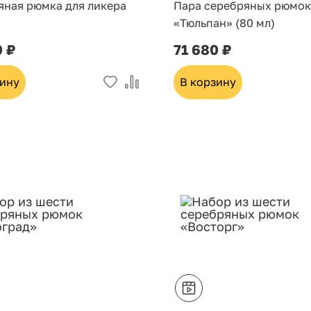
яная рюмка для ликера
Пара серебряных рюмок
«Тюльпан» (80 мл)
0 ₽
71 680 ₽
зину
В корзину