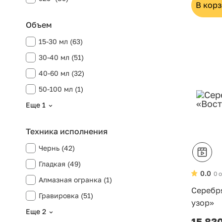
В кор
Объем
15-30 мл (63)
Хит
30-40 мл (51)
40-60 мл (32)
50-100 мл (1)
Еще 1
Техника исполнения
Чернь (42)
Гладкая (49)
0.0
0 
Алмазная огранка (1)
Серебр
Гравировка (51)
узор»
Еще 2
15 83