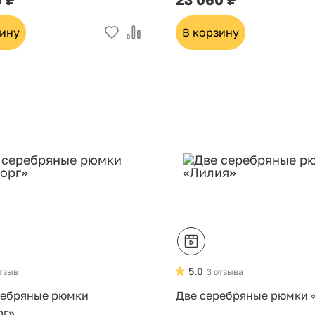
зину
В корзину
5.0
отзыв
3 отзыва
ребряные рюмки
Две серебряные рюмки 
рг»