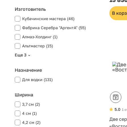
Изготовитель
В кор
Кубачинские мастера (46)
Фабрика Серебра "АргентА" (55)
Алмаз-Холдинг (1)
Альтмастер (15)
Еще 3
Назначение
Для водки (131)
Ширина
3,7 см (2)
5.0
1 
4 см (1)
Две се
4,2 см (2)
«Восто