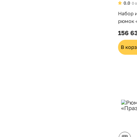
0.0
0 
Набор 
рюмок 
156 6
В кор