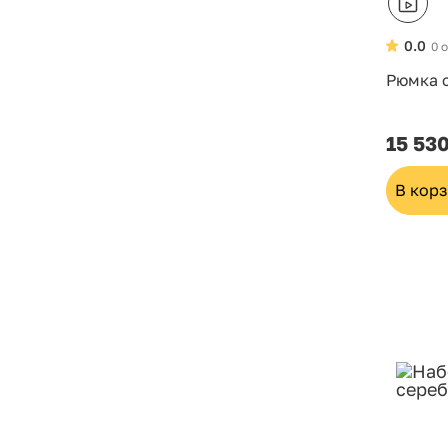
0.0
0 
Рюмка 
15 53
В кор