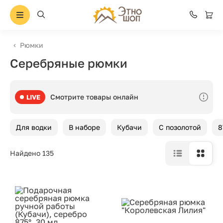
Рюмки
Серебряные рюмки
Смотрите товары онлайн
LIVE
Для водки
В наборе
Кубачи
С позолотой
8
Найдено 135