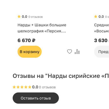
0.0
0.0
0 отзывов
0 
Нарды + Шашки большие
Средни
шелкография «Персия.
«Восьм
Красное дерево»
серебр
6 670 ₽
3 630
В корзину
Пред
Отзывы на "Нарды сирийские «
0.0
0 отзывов
Оставить отзыв