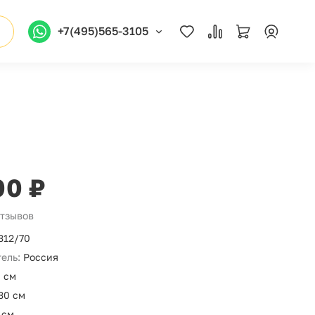
+7(495)565-3105
00 ₽
отзывов
312/70
ель:
Россия
 см
30 см
 см