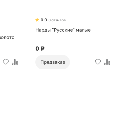
0.0
0 отзывов
Нарды "Русские" малые
Н
золото
0 ₽
0
Предзаказ