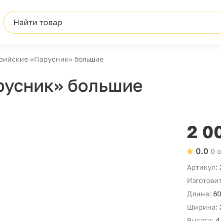
Найти товар
рийские «Парусник» большие
русник» большие
2 0
0.0
0 
Артикул:
Изготовит
Длина:
60
Ширина:
Высота:
4