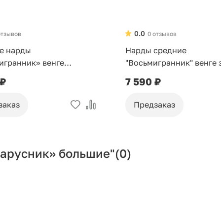
0.0
отзывов
0 отзывов
е нарды
Нарды средние
игранник» венге
"Восьмигранник" венге 
о
 ₽
7 590 ₽
заказ
Предзаказ
Парусник» большие"
(0)