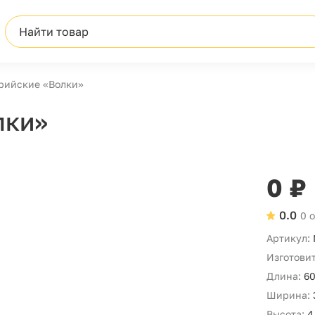
Найти товар
рийские «Волки»
лки»
0 ₽
0.0
0 
Артикул:
Изготовит
Длина:
60
Ширина:
Высота:
4