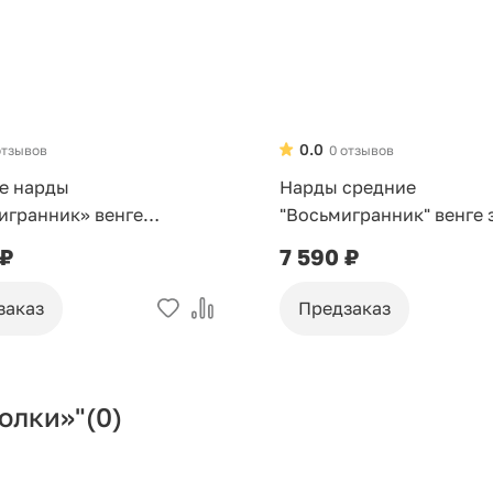
0.0
отзывов
0 отзывов
е нарды
Нарды средние
игранник» венге
"Восьмигранник" венге 
о
 ₽
7 590 ₽
заказ
Предзаказ
олки»"
(0)