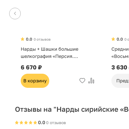
0.0
0.0
0 отзывов
0 
Нарды + Шашки большие
Средни
шелкография «Персия.
«Восьм
Красное дерево»
серебр
6 670 ₽
3 630
В корзину
Пред
Отзывы на "Нарды сирийские «В
0.0
0 отзывов