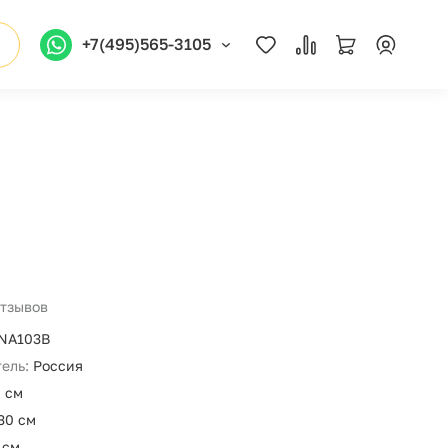
+7(495)565-3105
отзывов
NA103B
ель:
Россия
 см
30 см
 см