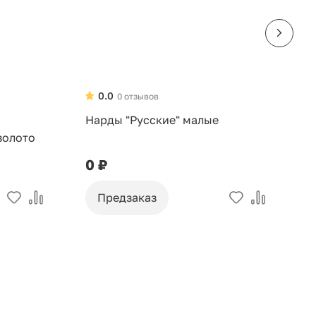
0.0
0 отзывов
Нарды "Русские" малые
Н
золото
0 ₽
0
Предзаказ