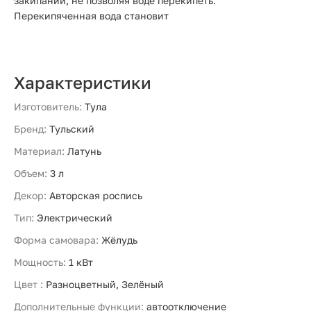
закипании, не позволяя воде перекипеть.
Перекипяченная вода становит
Характеристики
Изготовитель:
Тула
Бренд:
Тульский
Материал:
Латунь
Объем:
3 л
Декор:
Авторская роспись
Тип:
Электрический
Форма самовара:
Жёлудь
Мощность:
1 кВт
Цвет :
Разноцветный, Зелёный
Дополнительные функции:
автоотключение