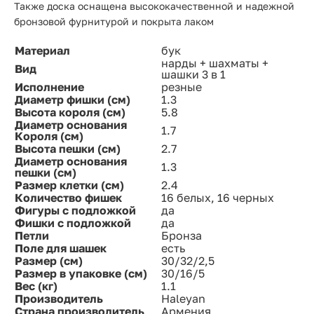
Также доска оснащена высококачественной и надежной
бронзовой фурнитурой и покрыта лаком
Материал
бук
нарды + шахматы +
Вид
шашки 3 в 1
Исполнение
резные
Диаметр фишки (см)
1.3
Высота короля (см)
5.8
Диаметр основания
1.7
Короля (см)
Высота пешки (см)
2.7
Диаметр основания
1.3
пешки (см)
Размер клетки (см)
2.4
Количество фишек
16 белых, 16 черных
Фигуры с подложкой
да
Фишки с подложкой
да
Петли
Бронза
Поле для шашек
есть
Размер (см)
30/32/2,5
Размер в упаковке (см)
30/16/5
Вес (кг)
1.1
Производитель
Haleyan
Страна производитель
Армения