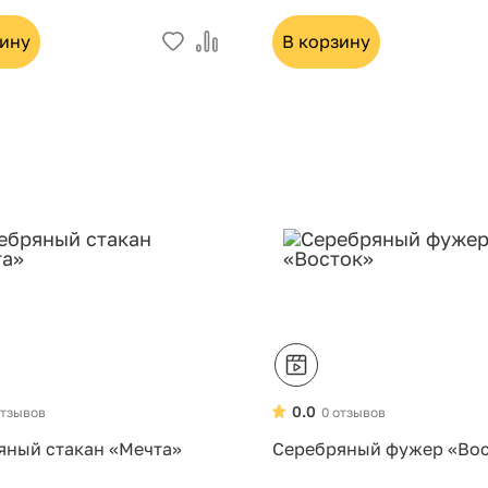
зину
В корзину
0.0
отзывов
0 отзывов
яный стакан «Мечта»
Серебряный фужер «Во