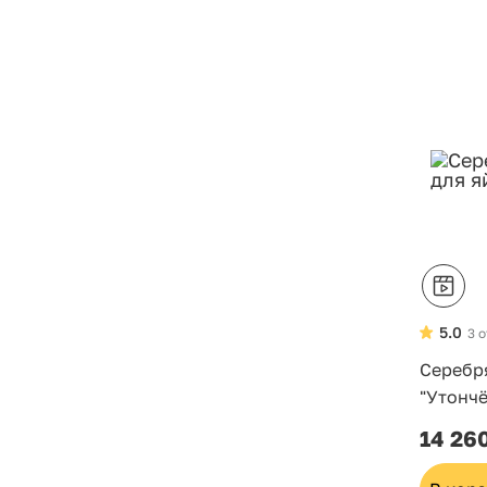
5.0
3 
Серебр
"Утонч
14 26