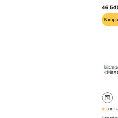
46 54
В кор
0.0
0 