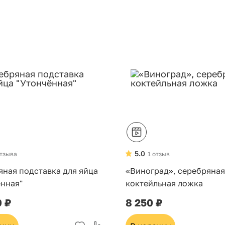
5.0
отзыва
1 отзыв
яная подставка для яйца
«Виноград», серебряная
ённая"
коктейльная ложка
0 ₽
8 250 ₽