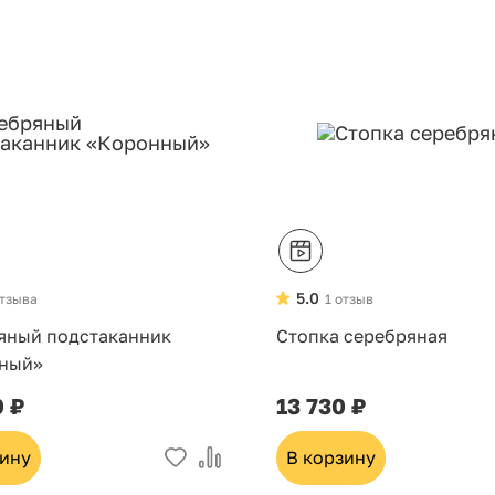
5.0
отзыва
1 отзыв
яный подстаканник
Стопка серебряная
ный»
0 ₽
13 730 ₽
зину
В корзину