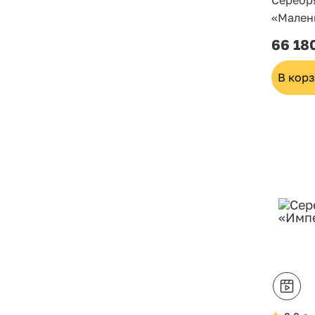
Серебр
«Мален
66 18
В кор