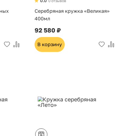
0.0
0 отзывов
яных
Серебряная кружка «Великая»
400мл
92 580 ₽
В корзину