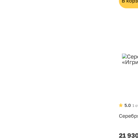
В кор
5.0
1 
Серебр
21 93