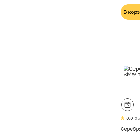
В кор
0.0
0 
Серебр