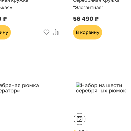
яная кружка
Серебряная кружка
ькая»
"Элегантная"
0 ₽
56 490 ₽
зину
В корзину
Хит