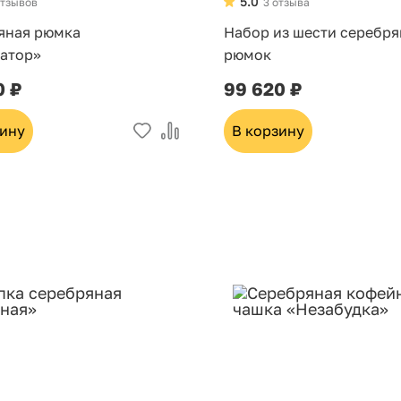
5.0
отзывов
3 отзыва
яная рюмка
Набор из шести серебр
атор»
рюмок
0 ₽
99 620 ₽
зину
В корзину