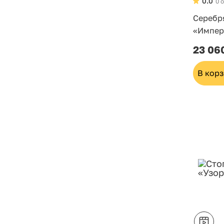
0.0
0 
Серебр
«Импер
23 06
В кор