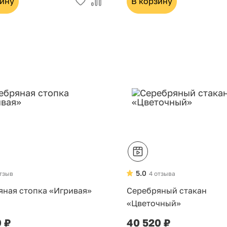
зину
В корзину
5.0
отзыв
4 отзыва
яная стопка «Игривая»
Серебряный стакан
«Цветочный»
0 ₽
40 520 ₽