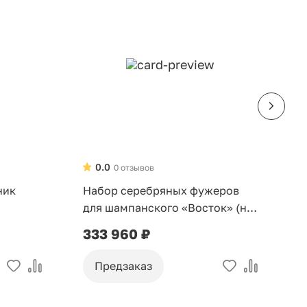
0.0
0 отзывов
ник
Набор серебряных фужеров
С
для шампанского «Восток» (на
ч
6 персон)
333 960 ₽
1
Предзаказ