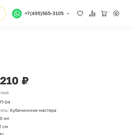
+7(495)565-3105
 210 ₽
отзыв
77-04
ель:
Кубачинские мастера
0 мл
2 см
5°