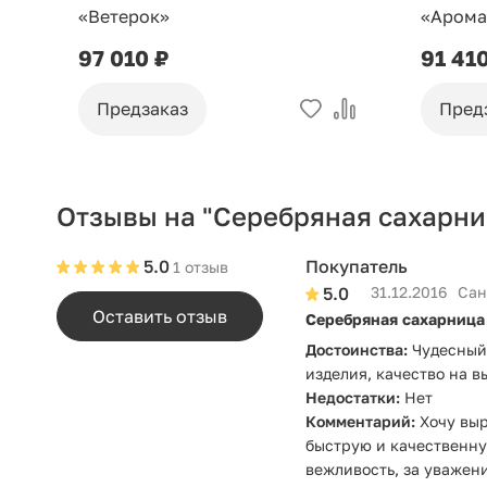
«Ветерок»
«Арома
97 010 ₽
91 41
Предзаказ
Пред
Отзывы на "Серебряная сахарни
5.0
Покупатель
1 отзыв
5.0
31.12.2016
Сан
Оставить отзыв
Серебряная сахарница
Достоинства:
Чудесный 
изделия, качество на в
Недостатки:
Нет
Комментарий:
Хочу выр
быструю и качественну
вежливость, за уважен