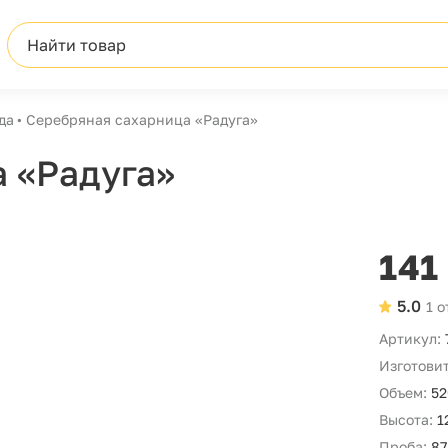
Найти товар
да
Серебряная сахарница «Радуга»
 «Радуга»
141
5.0
1 
Артикул:
Изготовит
Объем:
52
Высота:
1
Проба:
87