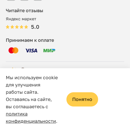
Читайте отзывы
Яндекс маркет
5.0
Принимаем к оплате
Мы используем cookie
© 2006 - 2026 Этно-шоп, Интернет-магазин
для улучшения
работы сайта.
Политика конфиденциальности
Оставаясь на сайте,
Понятно
Сайт носит исключительно информационный характер, и
вы соглашаетесь с
ни при каких условиях не является публичной офертой,
политика
определяемой положениями статьи 437(2) Гражданского
конфиденциальности
.
кодекса Российской Федерации