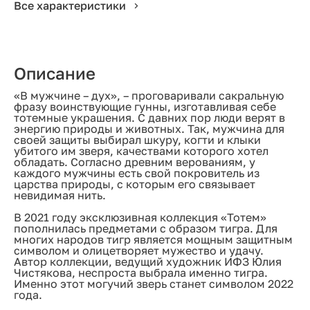
Все характеристики
Описание
«В мужчине – дух», – проговаривали сакральную
фразу воинствующие гунны, изготавливая себе
тотемные украшения. С давних пор люди верят в
энергию природы и животных. Так, мужчина для
своей защиты выбирал шкуру, когти и клыки
убитого им зверя, качествами которого хотел
обладать. Согласно древним верованиям, у
каждого мужчины есть свой покровитель из
царства природы, с которым его связывает
невидимая нить.
В 2021 году эксклюзивная коллекция «Тотем»
пополнилась предметами с образом тигра. Для
многих народов тигр является мощным защитным
символом и олицетворяет мужество и удачу.
Автор коллекции, ведущий художник ИФЗ Юлия
Чистякова, неспроста выбрала именно тигра.
Именно этот могучий зверь станет символом 2022
года.