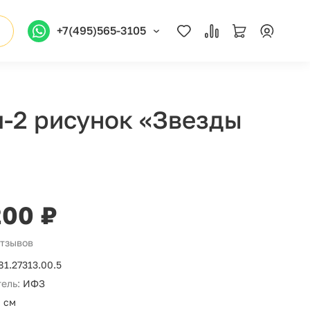
+7(495)565-3105
-2 рисунок «Звезды
200 ₽
отзывов
81.27313.00.5
ель:
ИФЗ
 см