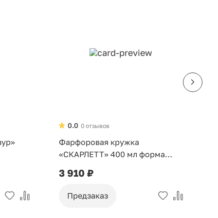
0.0
0 отзывов
зур»
Фарфоровая кружка
Ф
«СКАРЛЕТТ» 400 мл форма
н
Идиллия
3 910 ₽
7
Предзаказ