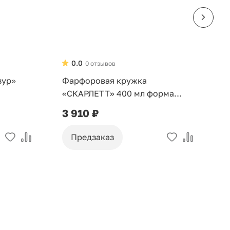
0.0
0 отзывов
зур»
Фарфоровая кружка
Ф
«СКАРЛЕТТ» 400 мл форма
н
Идиллия
3 910 ₽
7
Предзаказ