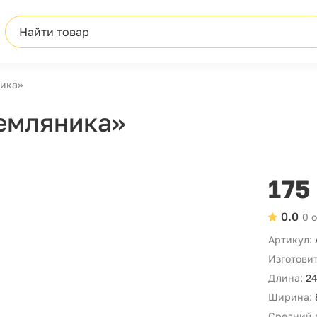
Найти товар
ника»
емляника»
175
0.0
0 
Артикул:
Изготовит
Длина:
24
Ширина:
Средний 