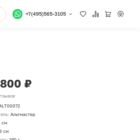
+7(495)565-3105
 800 ₽
отзывов
ALT00072
ель:
Альтмастер
 см
8 см
вес:
190 г