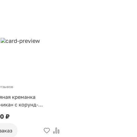
отзывов
яная креманка
ника» с корунд-
ми
50 ₽
заказ