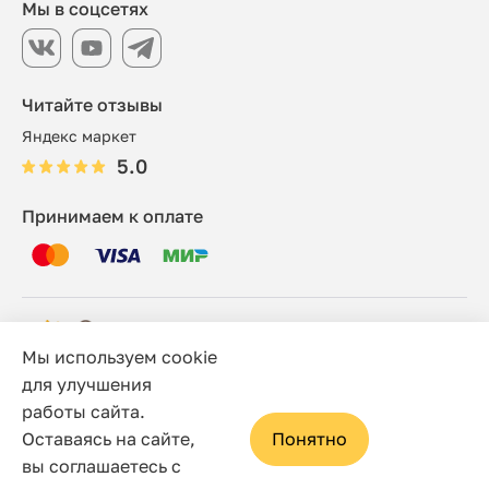
Мы в соцсетях
Читайте отзывы
Яндекс маркет
5.0
Принимаем к оплате
Мы используем cookie
© 2006 - 2026 Этно-шоп, Интернет-магазин
для улучшения
работы сайта.
Политика конфиденциальности
Оставаясь на сайте,
Понятно
Сайт носит исключительно информационный характер, и
вы соглашаетесь с
ни при каких условиях не является публичной офертой,