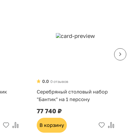
0.0
0 отзывов
ник
Серебряный столовый набор
Н
"Бантик" на 1 персону
д
6
77 740 ₽
3
В корзину