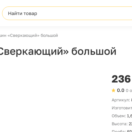
Найти товар
шин «Сверкающий» большой
Сверкающий» большой
236
0.0
0 
Артикул:
Изготовит
Объем:
1,
Высота:
2
Проба:
92