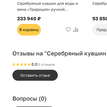
Серебряный кувшин для воды и
Серебр
вина «Традиция» ручной
работы (875 проба) — столовое
233 940 ₽
53 85
серебро, подарок на свадьбу и
юбилей
В корзину
Пред
Отзывы на "Серебряный кувшин
0.0
0 отзывов
Оставить отзыв
Вопросы
(0)