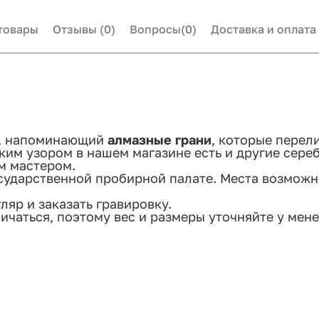
товары
Отзывы
(0)
Вопросы
(0)
Доставка и оплата
р, напоминающий
алмазные грани
, которые перел
аким узором в нашем магазине есть и другие сере
м мастером.
сударственной пробирной палате. Места возмож
яр и заказать гравировку.
ичаться, поэтому вес и размеры уточняйте у мен