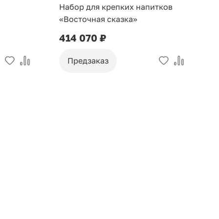
Набор для крепких напитков
С
«Восточная сказка»
414 070 ₽
3
Предзаказ