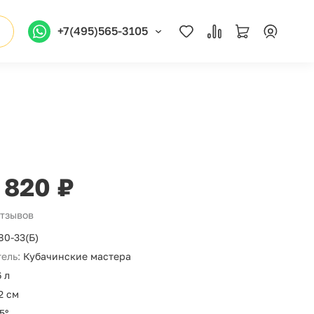
+7(495)565-3105
 820 ₽
отзывов
80-33(Б)
ель:
Кубачинские мастера
6 л
2 см
5°