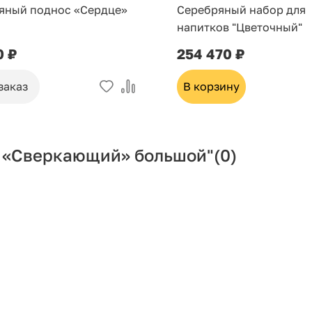
яный поднос «Сердце»
Серебряный набор для
напитков "Цветочный"
0 ₽
254 470 ₽
заказ
В корзину
 «Сверкающий» большой"
(0)