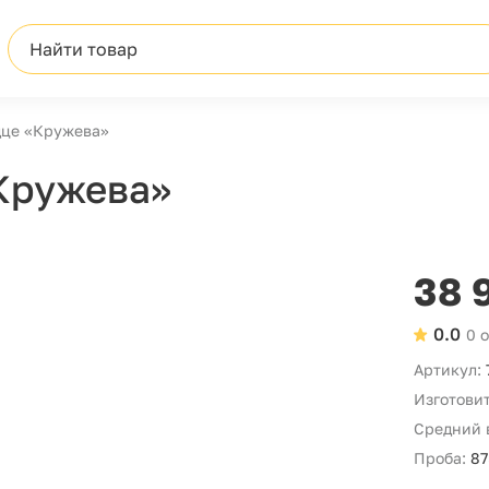
Найти товар
дце «Кружева»
Кружева»
38 
0.0
0 
Артикул:
Изготовит
Средний 
Проба:
87