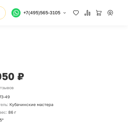
+7(495)565-3105
950 ₽
отзывов
73-49
ель:
Кубачинские мастера
вес:
86 г
5°