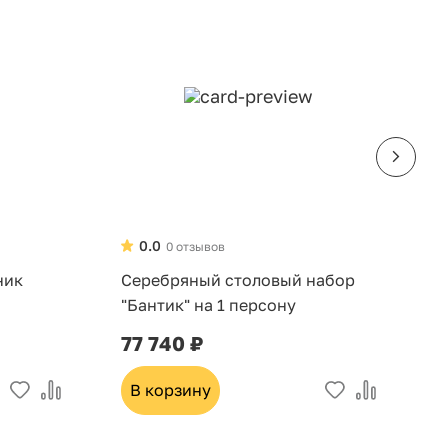
0.0
0 отзывов
ник
Серебряный столовый набор
Н
"Бантик" на 1 персону
д
6
77 740 ₽
3
В корзину