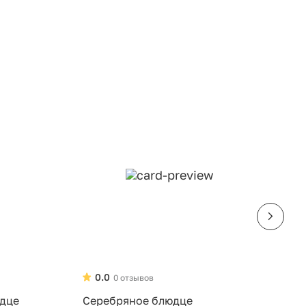
0.0
0 отзывов
юдце
Серебряное блюдце
С