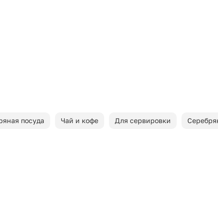
ряная посуда
Чай и кофе
Для сервировки
Серебря