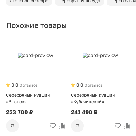
Столовое серебро
Серебряная посуда
Серебряная
Похожие товары
0.0
0.0
0 отзывов
0 отзывов
Серебряный кувшин
Серебряный кувшин
«Вьюнок»
«Кубачинский»
233 700 ₽
241 490 ₽