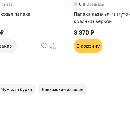
0.0
отзывов
0 отзывов
 козья папаха
Папаха казачья из муто
красным верхом
 ₽
3 370 ₽
заказ
В корзину
Мужская бурка
Кавказские изделия