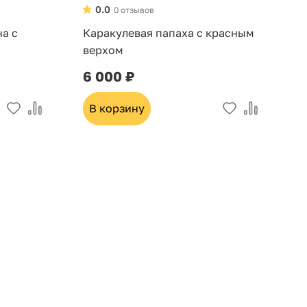
0.0
0 отзывов
на с
Каракулевая папаха с красным
П
верхом
с
6 000 ₽
3
В корзину