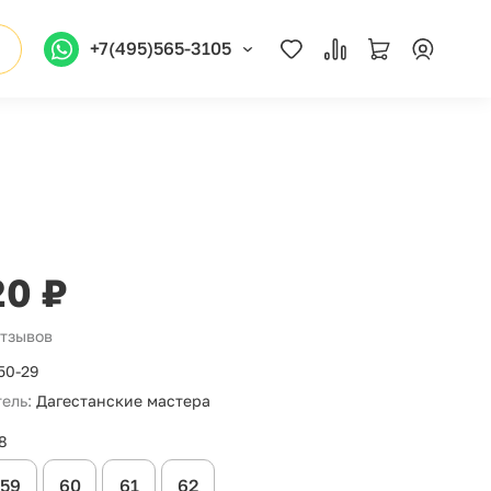
+7(495)565-3105
20 ₽
отзывов
50-29
ель:
Дагестанские мастера
8
59
60
61
62