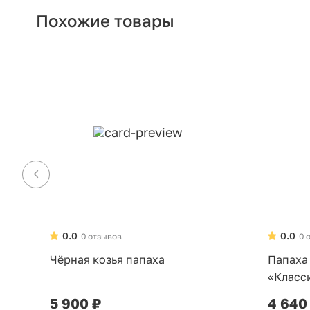
Похожие товары
0.0
0.0
0 отзывов
0 
Чёрная козья папаха
Папаха
«Класс
5 900 ₽
4 640