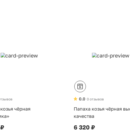
0.0
отзывов
0 отзывов
 козья чёрная
Папаха козья чёрная в
ика»
качества
 ₽
6 320 ₽