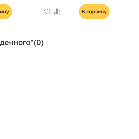
зину
В корзину
денного"
(0)