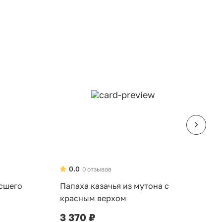
0.0
0 отзывов
ысшего
Папаха казачья из мутона с
К
красным верхом
в
3 370 ₽
6