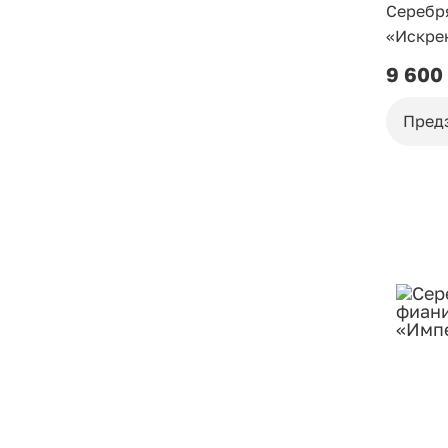
Серебр
«Искре
9 600
Пред