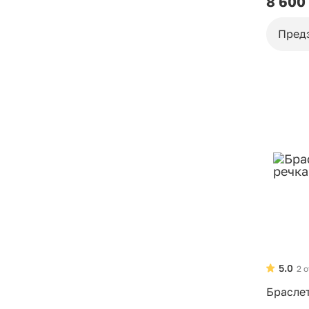
8 600
Пред
5.0
2 
Брасле