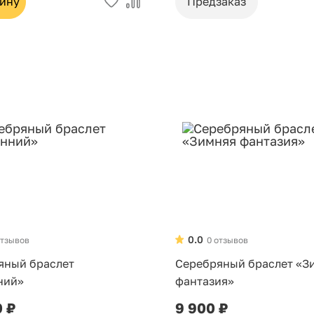
зину
Предзаказ
0.0
отзывов
0 отзывов
яный браслет
Серебряный браслет «З
ний»
фантазия»
0 ₽
9 900 ₽