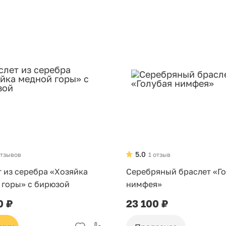
5.0
отзывов
1 отзыв
 из серебра «Хозяйка
Серебряный браслет «Г
 горы» с бирюзой
нимфея»
0 ₽
23 100 ₽