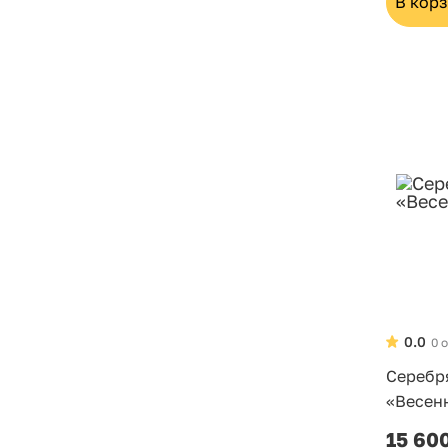
В кор
0.0
0 
Серебр
«Весен
15 60