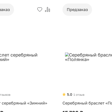
заказ
Предзаказ
5.0
отзывов
1 отзыв
т серебряный «Зимний»
Серебряный браслет «П