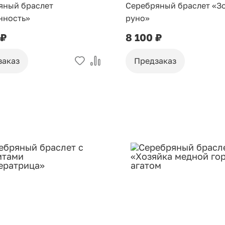
яный браслет
Серебряный браслет «З
нность»
руно»
 ₽
8 100 ₽
заказ
Предзаказ