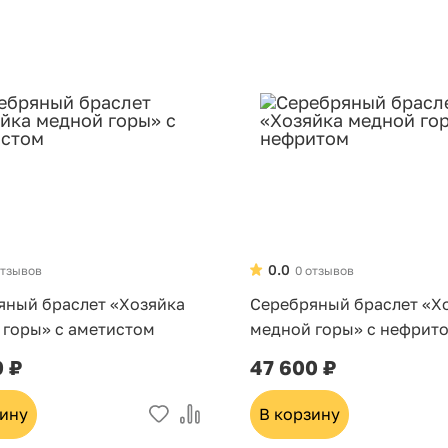
0.0
отзывов
0 отзывов
яный браслет «Хозяйка
Серебряный браслет «Х
 горы» с аметистом
медной горы» с нефрит
0 ₽
47 600 ₽
зину
В корзину