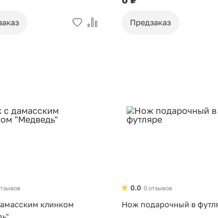
заказ
Предзаказ
0.0
отзывов
0 отзывов
дамасским клинком
Нож подарочный в футл
дь"