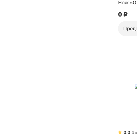
Нож «Ор
0 ₽
Пред
0.0
0 