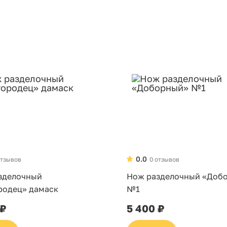
0.0
отзывов
0 отзывов
зделочный
Нож разделочный «Доб
родец» дамаск
№1
 ₽
5 400 ₽