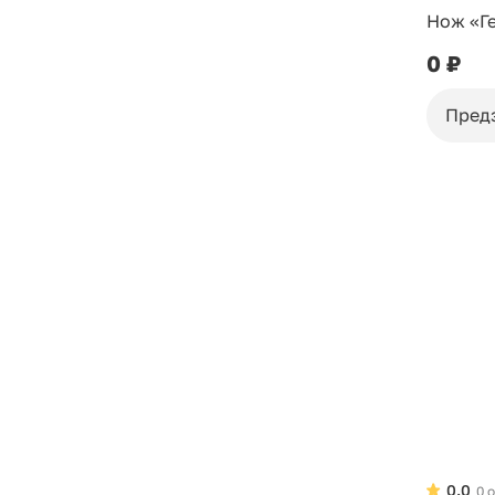
Нож «Г
0 ₽
Пред
0.0
0 