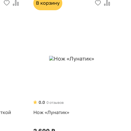
В корзину
0.0
0 отзывов
яткой
Нож «Лунатик»
2 600 ₽