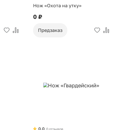
Нож «Охота на утку»
0 ₽
Предзаказ
0.0
0 отзывов