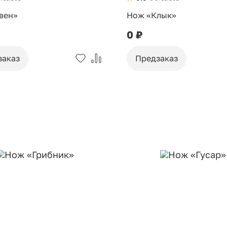
вен»
Нож «Клык»
0 ₽
заказ
Предзаказ