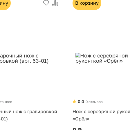
зину
В корзину
0.0
отзывов
0 отзывов
чный нож с гравировкой
Нож с серебряной руко
-01)
«Орёл»
0 ₽