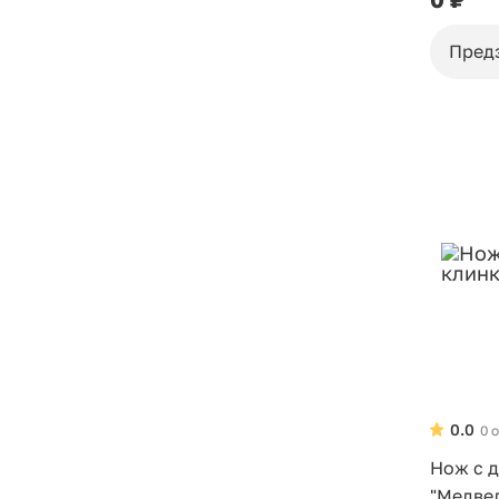
Пред
0.0
0 
Нож с 
"Медве