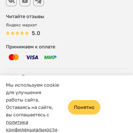
Читайте отзывы
Яндекс маркет
5.0
Принимаем к оплате
Мы используем cookie
© 2006 - 2026 Этно-шоп, Интернет-магазин
для улучшения
работы сайта.
Политика конфиденциальности
Оставаясь на сайте,
Понятно
Сайт носит исключительно информационный характер, и
вы соглашаетесь с
ни при каких условиях не является публичной офертой,
политика
определяемой положениями статьи 437(2) Гражданского
конфиденциальности
.
кодекса Российской Федерации