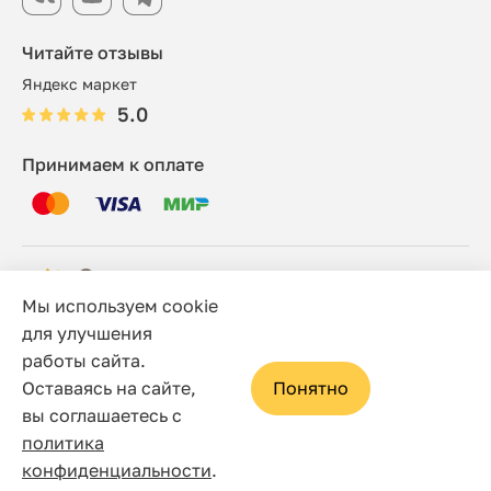
Читайте отзывы
Яндекс маркет
5.0
Принимаем к оплате
Мы используем cookie
© 2006 - 2026 Этно-шоп, Интернет-магазин
для улучшения
работы сайта.
Политика конфиденциальности
Оставаясь на сайте,
Понятно
Сайт носит исключительно информационный характер, и
вы соглашаетесь с
ни при каких условиях не является публичной офертой,
политика
определяемой положениями статьи 437(2) Гражданского
конфиденциальности
.
кодекса Российской Федерации