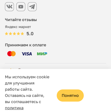
Читайте отзывы
Яндекс маркет
5.0
Принимаем к оплате
Мы используем cookie
© 2006 - 2026 Этно-шоп, Интернет-магазин
для улучшения
работы сайта.
Политика конфиденциальности
Оставаясь на сайте,
Понятно
Сайт носит исключительно информационный характер, и
вы соглашаетесь с
ни при каких условиях не является публичной офертой,
политика
определяемой положениями статьи 437(2) Гражданского