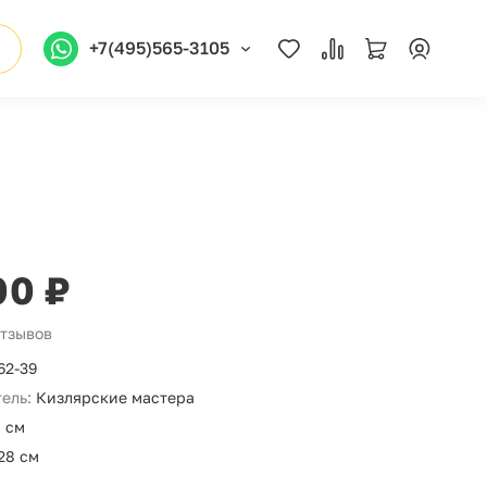
+7(495)565-3105
00 ₽
отзывов
62-39
ель:
Кизлярские мастера
 см
28 см