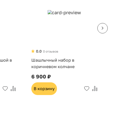
0.0
0 отзывов
шой в
Шашлычный набор в
Ш
коричневом колчане
6 900 ₽
8
В корзину