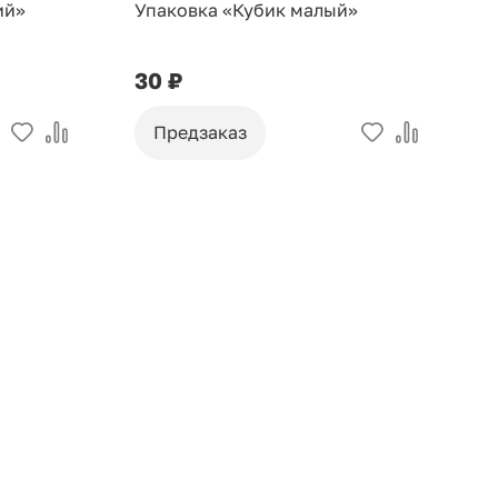
ий»
Упаковка «Кубик малый»
У
30 ₽
9
Предзаказ