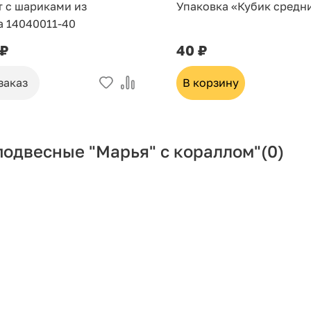
т с шариками из
Упаковка «Кубик средн
а 14040011-40
 ₽
40 ₽
заказ
В корзину
подвесные "Марья" с кораллом"
(0)