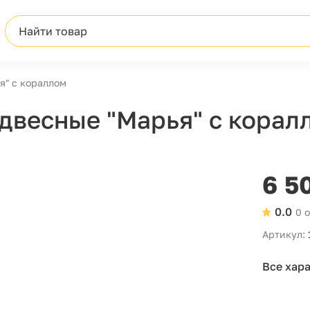
Найти товар
я" с кораллом
двесные "Марья" с корал
6 5
0.0
0 
Артикул:
Все хар